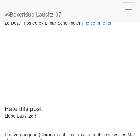
BBN Januar 2022
Toggl
navig
28 Dez.
|
Posted by Elmar Schollmeier
|
no comments
|
Rate this post
Liebe Lausitzer!
Das vergangene (Corona-) Jahr hat uns nunmehr ein zweites Mal