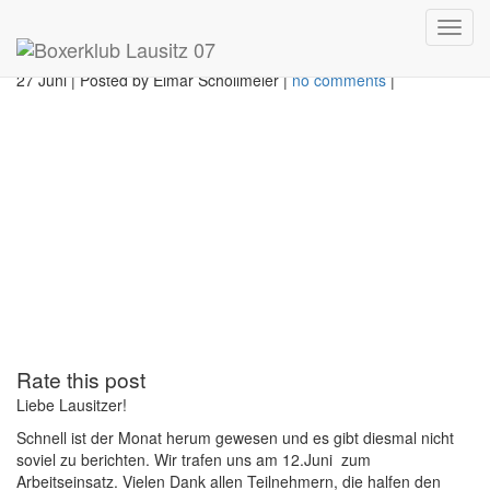
BBN Juli 2021
Toggl
navig
27 Juni
|
Posted by Elmar Schollmeier
|
no comments
|
Rate this post
Liebe Lausitzer!
Schnell ist der Monat herum gewesen und es gibt diesmal nicht
soviel zu berichten. Wir trafen uns am 12.Juni zum
Arbeitseinsatz. Vielen Dank allen Teilnehmern, die halfen den