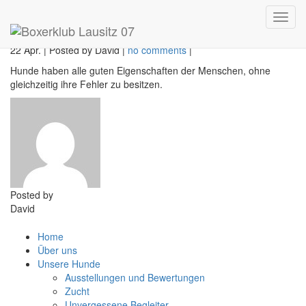
Friedrich der Große
Toggl
navig
22 Apr.
|
Posted by David
|
no comments
|
Hunde haben alle guten Eigenschaften der Menschen, ohne
gleichzeitig ihre Fehler zu besitzen.
Posted by
David
Home
Über uns
Unsere Hunde
Ausstellungen und Bewertungen
Zucht
Unvergessene Begleiter